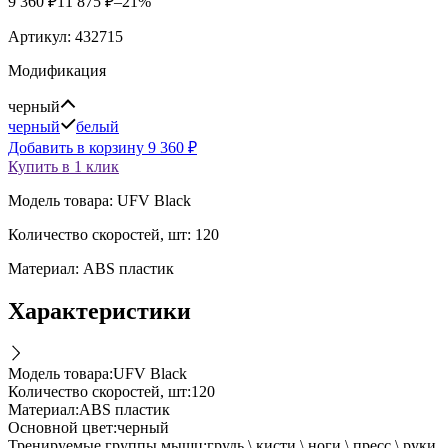
9 360
₽
11 875
₽
–21%
Артикул:
432715
Модификация
черный
черный
белый
Добавить в корзину
9 360
₽
Купить в 1 клик
Модель товара: UFV Black
Количество скоростей, шт: 120
Материал: ABS пластик
Характеристики
Модель товара
:
UFV Black
Количество скоростей, шт
:
120
Материал
:
ABS пластик
Основной цвет
:
черный
Тренируемые группы мышц
:
грудь \ кисти \ ноги \ пресс \ руки