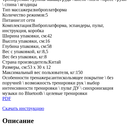
\ спина \ ягодицы
Тип массажера
:
виброплатформа
Количество режимов
:
5
Питание
:
от сети
Комплектация
:
Виброплатформа, эспандеры, пульт,
инструкция, коробка
Ширина упаковки, см
:
42
Высота упаковки, см
:
16
Глубина упаковки, см
:
58
Вес с упаковкой, кг
:
8,5
Вес без упаковки, кг
:
8
Страна производитель
:
Китай
Размеры, см
:
53 х 30 х 12
Максимальный вес пользователя, кг
:
150
Особенности тренажера
:
антискользящее покрытие \ без
поручней \ возможность тренировки рук \ выбор
интенсивности тренировки \ пульт ДУ \ синхронизация
музыки по Bluetooth \ целевые тренировки
PDF
Скачать инструкцию
Описание