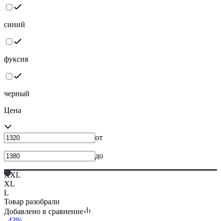
синий
фуксия
черный
Цена
от
до
XXL
XL
L
Товар разобрали
Добавлено в сравнение
–43%